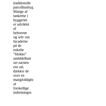
traditionelle
parcelhusbyggeri.
Mange af
tankerne i
byggeriet
er udviklet
af
beboerne
og selv om
facaderne
på de
enkelte
"blokke"
umiddelbart
ser næsten
ens ud,
dækker de
over en
mangfoldighed
af
forskellige
indretninger.