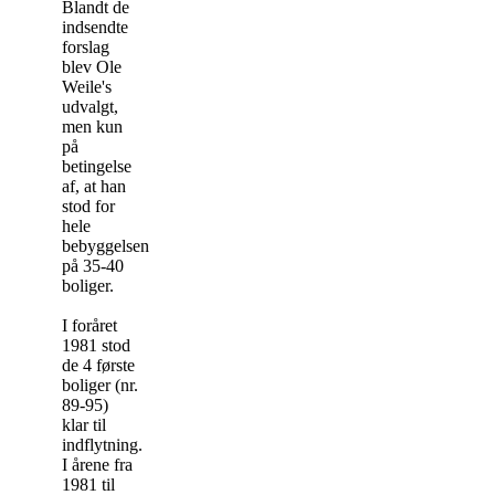
Blandt de
indsendte
forslag
blev Ole
Weile's
udvalgt,
men kun
på
betingelse
af, at han
stod for
hele
bebyggelsen
på 35-40
boliger.
I foråret
1981 stod
de 4 første
boliger (nr.
89-95)
klar til
indflytning.
I årene fra
1981 til