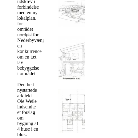
udskrev i
forbindelse
med en ny
lokalplan,
for
området
nordøst for
Nederbyvænget,
en
konkurrence
om en tæt
lav
bebyggelse
i området.
Den helt
nystartede
arkitekt
Ole Weile
indsendte
et forslag
om
bygning af
4 huse i en
blok.