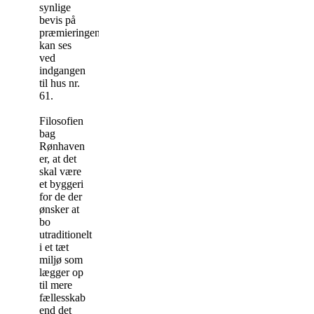
synlige
bevis på
præmieringen
kan ses
ved
indgangen
til hus nr.
61.
Filosofien
bag
Rønhaven
er, at det
skal være
et byggeri
for de der
ønsker at
bo
utraditionelt
i et tæt
miljø som
lægger op
til mere
fællesskab
end det