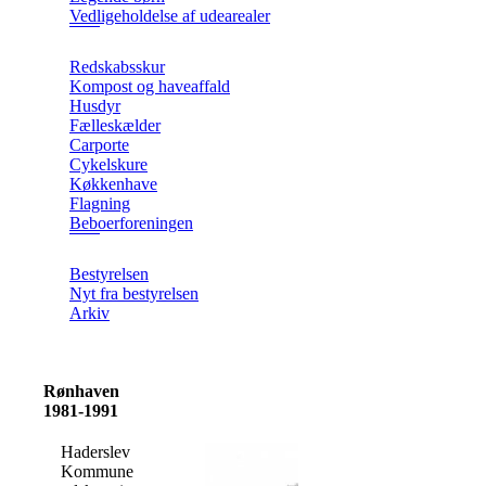
Vedligeholdelse af udearealer
Redskabsskur
Kompost og haveaffald
Husdyr
Fælleskælder
Carporte
Cykelskure
Køkkenhave
Flagning
Beboerforeningen
Bestyrelsen
Nyt fra bestyrelsen
Arkiv
Rønhaven
1981-1991
Haderslev
Kommune