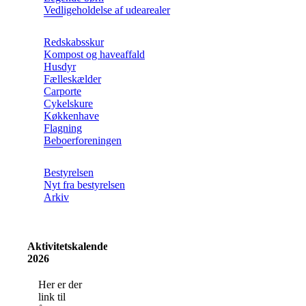
Vedligeholdelse af udearealer
Redskabsskur
Kompost og haveaffald
Husdyr
Fælleskælder
Carporte
Cykelskure
Køkkenhave
Flagning
Beboerforeningen
Bestyrelsen
Nyt fra bestyrelsen
Arkiv
Aktivitetskalender
2026
Her er der
link til