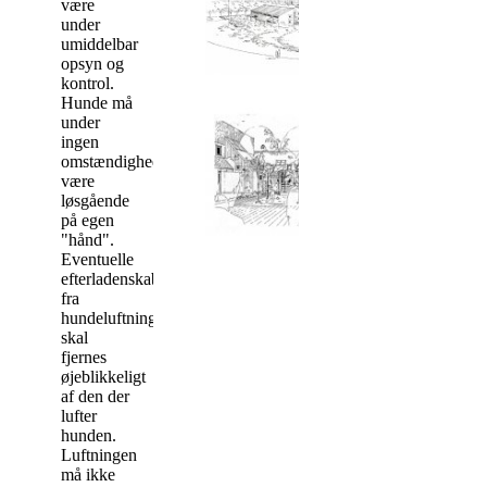
være
under
umiddelbar
opsyn og
kontrol.
Hunde må
under
ingen
omstændigheder
være
løsgående
på egen
"hånd".
Eventuelle
efterladenskaber
fra
hundeluftning
skal
fjernes
øjeblikkeligt
af den der
lufter
hunden.
Luftningen
må ikke