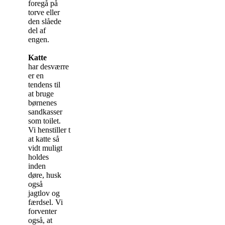
foregå på
torve eller
den slåede
del af
engen.
Katte
har desværre
er en
tendens til
at bruge
børnenes
sandkasser
som toilet.
Vi henstiller til
at katte så
vidt muligt
holdes
inden
døre, husk
også
jagtlov og
færdsel. Vi
forventer
også, at