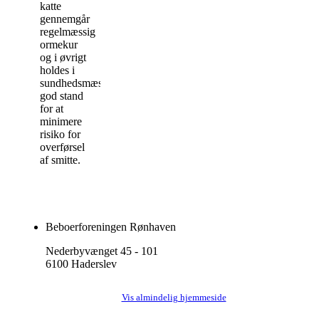
katte
gennemgår
regelmæssig
ormekur
og i øvrigt
holdes i
sundhedsmæssig
god stand
for at
minimere
risiko for
overførsel
af smitte.
Beboerforeningen Rønhaven
Nederbyvænget 45 - 101
6100 Haderslev
Vis almindelig hjemmeside