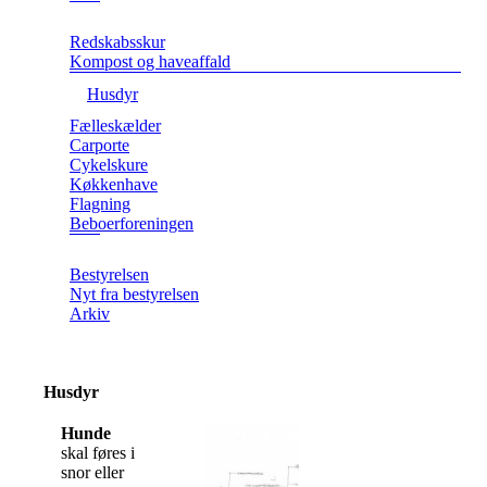
Redskabsskur
Kompost og haveaffald
Husdyr
Fælleskælder
Carporte
Cykelskure
Køkkenhave
Flagning
Beboerforeningen
Bestyrelsen
Nyt fra bestyrelsen
Arkiv
Husdyr
Hunde
skal føres i
snor eller